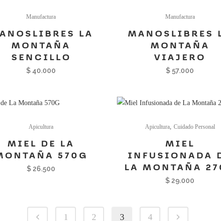
Manufactura
Manufactura
ANOSLIBRES LA
MANOSLIBRES 
MONTAÑA
MONTAÑA
SENCILLO
VIAJERO
$
40.000
$
57.000
,
Apicultura
Apicultura
Cuidado Personal
MIEL DE LA
MIEL
MONTAÑA 570G
INFUSIONADA 
LA MONTAÑA 27
$
26.500
$
29.000
1
2
3
4