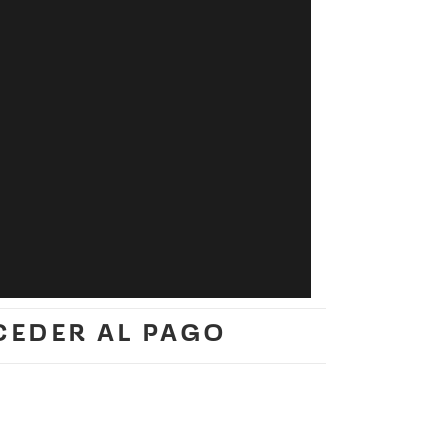
 Copyleft Federación Efraín Guzmán 2023
CEDER AL PAGO
___________________________
Sitio desarrollado por:
Proyecto |\/| /-\ |\| /-\ |) /-\ !L¡bre