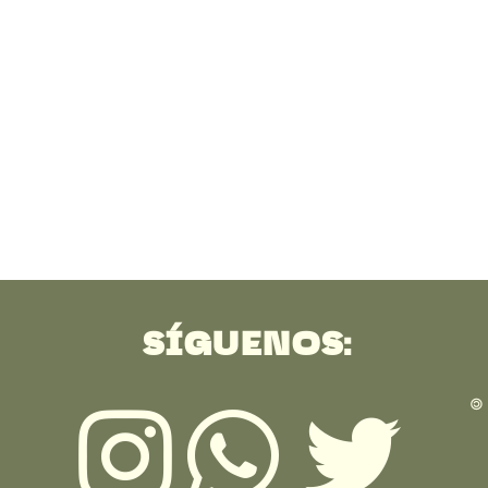
SÍGUENOS:
🄯