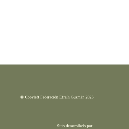
🄯 Copyleft Federación Efraín Guzmán 2023
___________________________
Sitio desarrollado por: